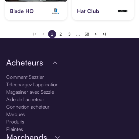
Blade HQ
Hat Club
1
2
3
…
68
Acheteurs
Comment Sezzler
Téléchargez l'application
Magasiner avec Sezzle
Aide de l'acheteur
Connexion acheteur
Marques
Produits
Plaintes
Marchands