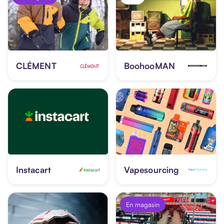
CLÉMENT
BoohooMAN
Instacart
Vapesourcing
En magasin