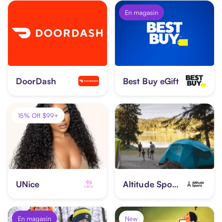
En magasin
DoorDash
Best Buy eGift
15% Off $99+
UNice
Altitude Sports
En magasin
New