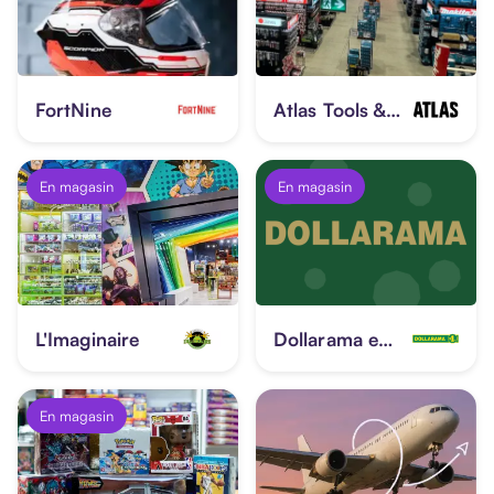
FortNine
Atlas Tools & Machinery
En magasin
En magasin
L'Imaginaire
Dollarama eGift
En magasin