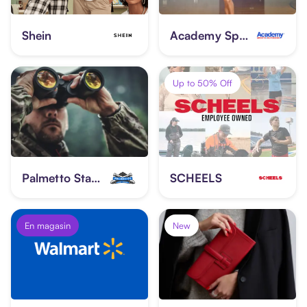
Shein
Academy Sports + Outdoors
Up to 50% Off
Palmetto State Armory
SCHEELS
En magasin
New