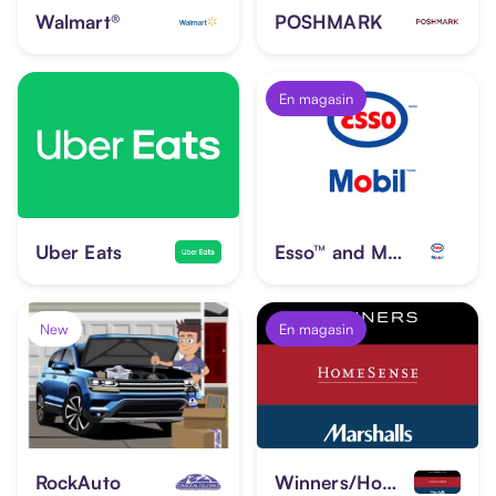
Walmart®
POSHMARK
En magasin
Uber Eats
Esso™ and Mobil™
New
En magasin
RockAuto
Winners/HomeSense/Marshalls