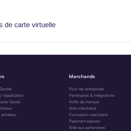
s de carte virtuelle
rs
Marchands
ezzler
Pour les entreprises
 l'application
Partenaires & intégrations
avec Sezzle
Actifs de marque
cheteur
Aide marchand
 acheteur
Connexion marchand
Paiement express
Aide aux partenaires