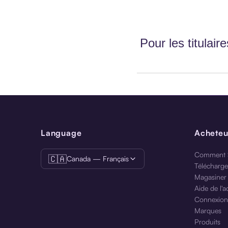
Pour les titulaire
Language
Acheteu
Comment S
🇨🇦
Canada — Français
Téléchargez
Magasiner 
Aide de l'a
Connexion
Marques
Produits