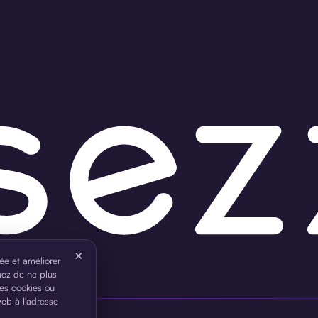
×
ée et améliorer
uez de ne plus
 les cookies ou
web à l'adresse