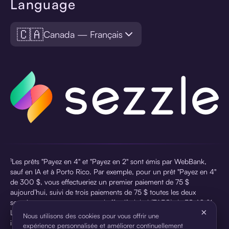
Language
🇨🇦
Canada — Français
¹Les prêts "Payez en 4" et "Payez en 2" sont émis par WebBank,
sauf en IA et à Porto Rico. Par exemple, pour un prêt "Payez en 4"
de 300 $, vous effectueriez un premier paiement de 75 $
aujourd’hui, suivi de trois paiements de 75 $ toutes les deux
semaines, avec un taux annuel effectif global (TAEG) de 35,40 %.
×
Le montant total des paiements s’élèverait ainsi à 305,99 $,
Nous utilisons des cookies pour vous offrir une
incluant des frais de service de 5,99 $ appliqués lors de l’octroi du
expérience personnalisée et améliorer continuellement